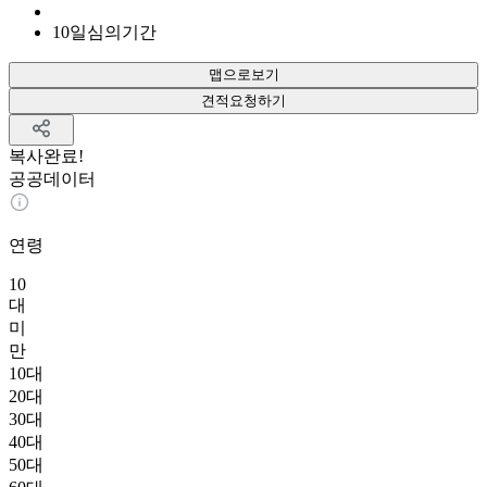
10
일
심의기간
맵으로보기
견적요청하기
복사완료!
공공데이터
연령
10
대
미
만
10대
20대
30대
40대
50대