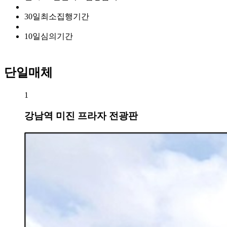
30
일
최소집행기간
10
일
심의기간
단일매체
1
강남역 미진 프라자 전광판