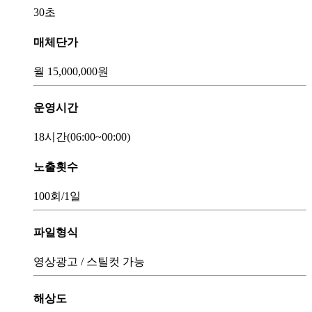
30초
매체단가
월
15,000,000
원
운영시간
18시간
(06:00~00:00)
노출횟수
100회
/1일
파일형식
영상광고 / 스틸컷 가능
해상도