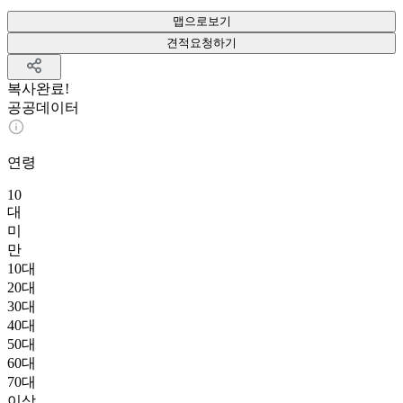
맵으로보기
견적요청하기
복사완료!
공공데이터
연령
10
대
미
만
10대
20대
30대
40대
50대
60대
70대
이상