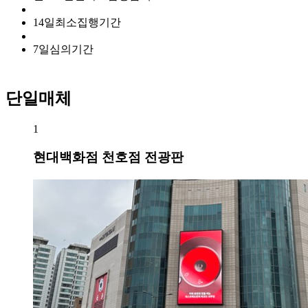
14
일
최소집행기간
7
일
심의기간
단일매체
1
현대백화점 천호점 전광판