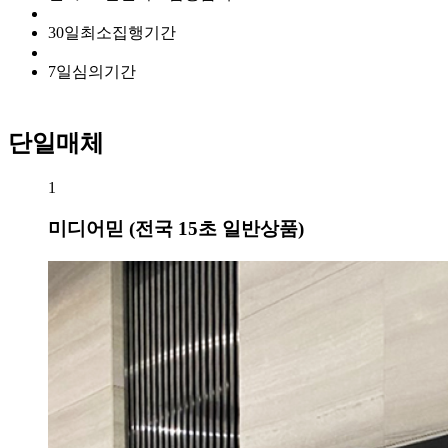
30
일
최소집행기간
7
일
심의기간
단일매체
1
미디어믿 (전국 15초 일반상품)