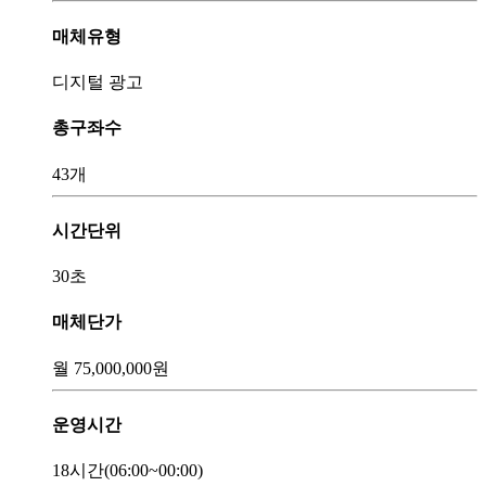
매체유형
디지털 광고
총구좌수
43개
시간단위
30초
매체단가
월
75,000,000
원
운영시간
18시간
(06:00~00:00)