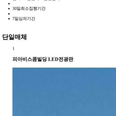
30
일
최소집행기간
7
일
심의기간
단일매체
1
피아비스콤빌딩 LED전광판