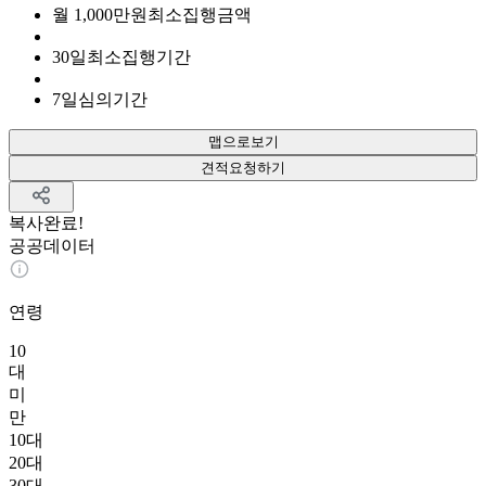
월
1,000
만원
최소집행금액
30
일
최소집행기간
7
일
심의기간
맵으로보기
견적요청하기
복사완료!
공공데이터
연령
10
대
미
만
10대
20대
30대