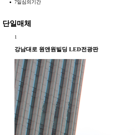
7
일
심의기간
단일매체
1
강남대로 원앤원빌딩 LED전광판