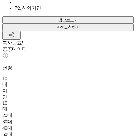
7
일
심의기간
맵으로보기
견적요청하기
복사완료!
공공데이터
연령
10
대
미
만
10
대
20대
30대
40대
50대