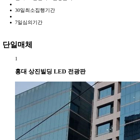
30
일
최소집행기간
7
일
심의기간
단일매체
1
홍대 상진빌딩 LED 전광판