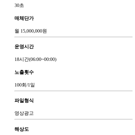
30초
매체단가
월
15,000,000
원
운영시간
18시간
(06:00~00:00)
노출횟수
100회
/1일
파일형식
영상광고
해상도