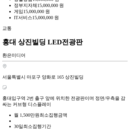
정부지자체
15,000,000
원
게임
15,000,000
원
IT서비스
15,000,000
원
교통
홍대 상진빌딩 LED전광판
환은미디어
서울특별시 마포구 양화로 165 상진빌딩
홍대입구역 2번 출구 앞에 위치한 전광판이며 정면/우측을 감
싸는 커브형 디스플레이
월
1,500
만원
최소집행금액
30
일
최소집행기간