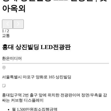
아옥외
1
/
2
교통
홍대 상진빌딩 LED전광판
환은미디어
서울특별시 마포구 양화로 165 상진빌딩
홍대입구역 2번 출구 앞에 위치한 전광판이며 정면/우측을 감
싸는 커브형 디스플레이
월
1,500
만원
최소집행금액