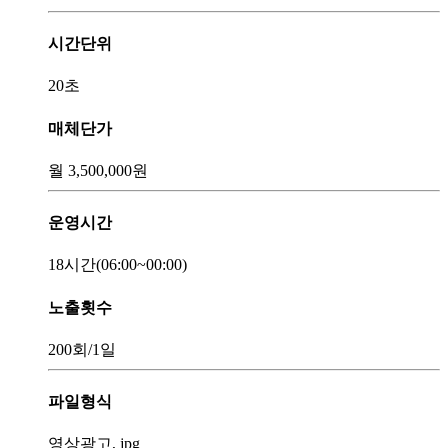
시간단위
20초
매체단가
월
3,500,000
원
운영시간
18시간
(06:00~00:00)
노출횟수
200회
/1일
파일형식
영상광고, jpg