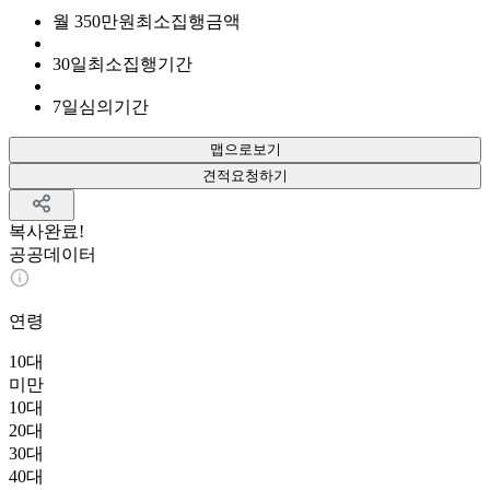
월
350
만원
최소집행금액
30
일
최소집행기간
7
일
심의기간
맵으로보기
견적요청하기
복사완료!
공공데이터
연령
10대
미만
10대
20대
30대
40대