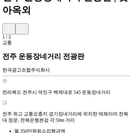
아옥외
1
/
3
교통
전주 운동장네거리 전광판
한국광고조합주식회사
전라북도 전주시 덕진구 백제대로 545 운동장네거리
전주 최고 교통요충지 경기장네거리에 위치한 매체이며 전북
대 정문, 전북은행본검 각 50m 거리
월
350
만원
최소집행금액