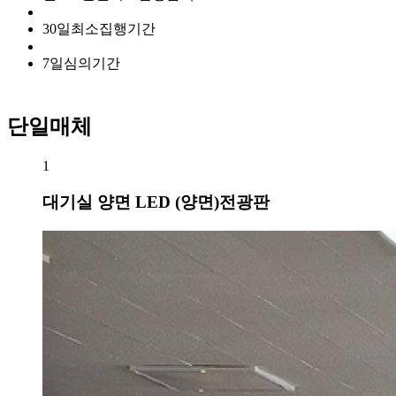
30
일
최소집행기간
7
일
심의기간
단일매체
1
대기실 양면 LED (양면)전광판