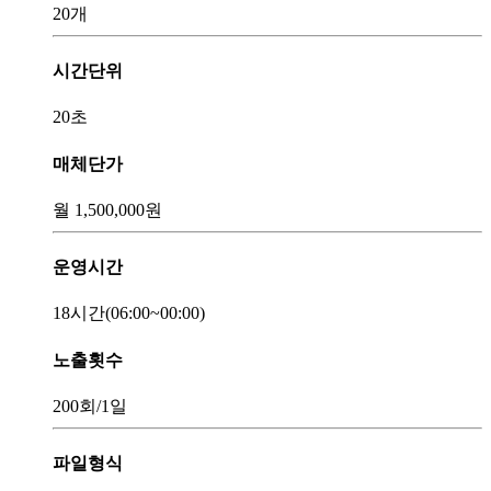
20개
시간단위
20초
매체단가
월
1,500,000
원
운영시간
18시간
(06:00~00:00)
노출횟수
200회
/1일
파일형식