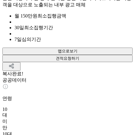
객을 대상으로 노출되는 내부 광고 매체
월
150
만원
최소집행금액
30
일
최소집행기간
7
일
심의기간
맵으로보기
견적요청하기
복사완료!
공공데이터
연령
10
대
미
만
10대