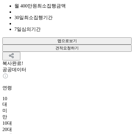
월
400
만원
최소집행금액
30
일
최소집행기간
7
일
심의기간
맵으로보기
견적요청하기
복사완료!
공공데이터
연령
10
대
미
만
10대
20대