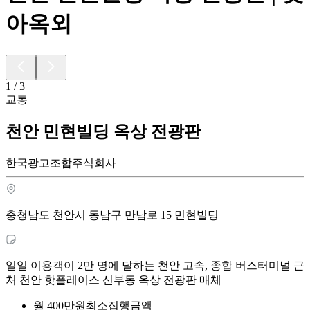
아옥외
1
/
3
교통
천안 민현빌딩 옥상 전광판
한국광고조합주식회사
충청남도 천안시 동남구 만남로 15 민현빌딩
일일 이용객이 2만 명에 달하는 천안 고속, 종합 버스터미널 근
처 천안 핫플레이스 신부동 옥상 전광판 매체
월
400
만원
최소집행금액