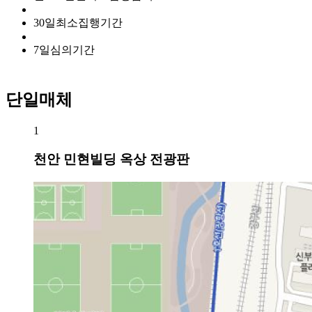
30
일
최소집행기간
7
일
심의기간
단일매체
1
천안 민현빌딩 옥상 전광판