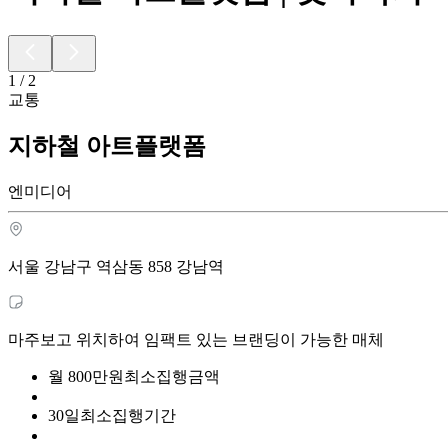
1
/
2
교통
지하철 아트플랫폼
엔미디어
서울 강남구 역삼동 858 강남역
마주보고 위치하여 임팩트 있는 브랜딩이 가능한 매체
월
800
만원
최소집행금액
30
일
최소집행기간