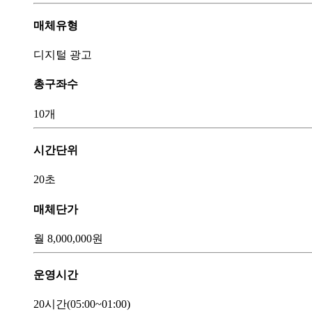
매체유형
디지털 광고
총구좌수
10개
시간단위
20초
매체단가
월
8,000,000
원
운영시간
20시간
(05:00~01:00)