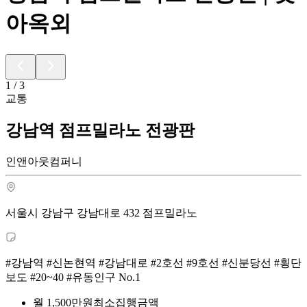
아옥외
1
/
3
교통
강남역 점프밀라노 전광판
인앤아웃컴퍼니
서울시 강남구 강남대로 432 점프밀라노
#강남역 #신논현역 #강남대로 #2호선 #9호선 #신분당선 #횡단
보도 #20~40 #유동인구 No.1
월
1,500
만원
최소집행금액