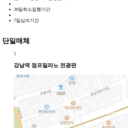
30
일
최소집행기간
7
일
심의기간
단일매체
1
강남역 점프밀라노 전광판