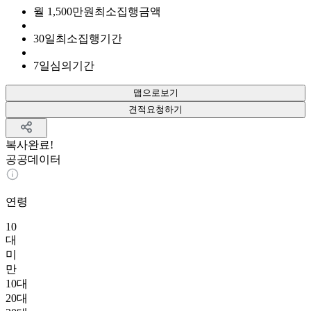
월
1,500
만원
최소집행금액
30
일
최소집행기간
7
일
심의기간
맵으로보기
견적요청하기
복사완료!
공공데이터
연령
10
대
미
만
10대
20대