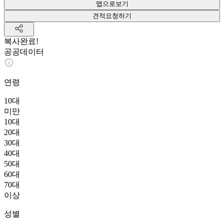
맵으로보기
견적요청하기
복사완료!
공공데이터
연령
10대
미만
10대
20대
30대
40대
50대
60대
70대
이상
성별