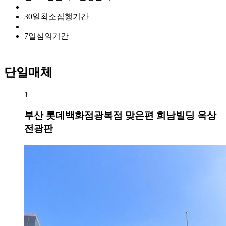
30
일
최소집행기간
7
일
심의기간
단일매체
1
부산 롯데백화점광복점 맞은편 희남빌딩 옥상
전광판