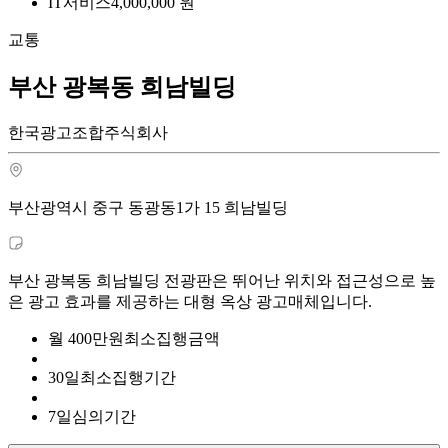
IT서비스
4,000,000
원
교통
부산 광복동 희남빌딩
한국광고조합주식회사
부산광역시 중구 동광동1가 15 희남빌딩
부산 광복동 희남빌딩 전광판은 뛰어난 위치와 접근성으로 높
은 광고 효과를 제공하는 대형 옥상 광고매체입니다.
월
400
만원
최소집행금액
30
일
최소집행기간
7
일
심의기간