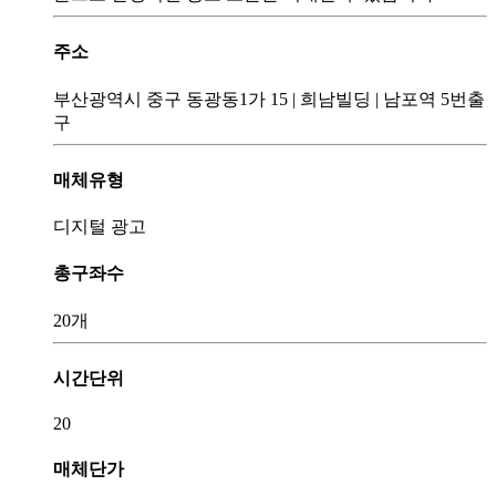
주소
부산광역시 중구 동광동1가 15
|
희남빌딩
|
남포역 5번출
구
매체유형
디지털 광고
총구좌수
20개
시간단위
20
매체단가