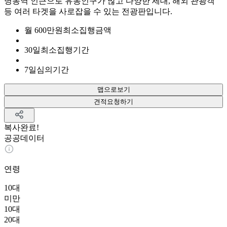
명동역 인근으로 유동인구가 많고 다양한 세대, 해외 관광객
등 여러 타겟을 사로잡을 수 있는 전광판입니다.
월
600
만원
최소집행금액
30
일
최소집행기간
7
일
심의기간
맵으로보기
견적요청하기
복사완료!
공공데이터
연령
10대
미만
10대
20대