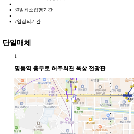
30
일
최소집행기간
7
일
심의기간
단일매체
1
명동역 충무로 허주회관 옥상 전광판