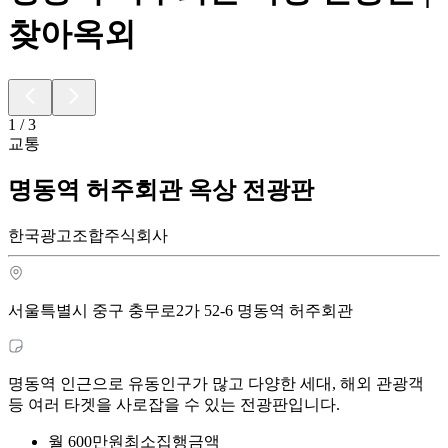
찾아옥외
1
/
3
교통
명동역 허주회관 옥상 전광판
한국광고조합주식회사
서울특별시 중구 충무로2가 52-6 명동역 허주회관
명동역 인근으로 유동인구가 많고 다양한 세대, 해외 관광객
등 여러 타겟을 사로잡을 수 있는 전광판입니다.
월
600
만원
최소집행금액