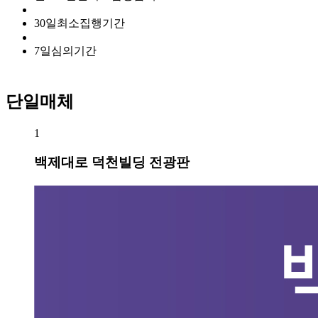
30
일
최소집행기간
7
일
심의기간
단일매체
1
백제대로 덕천빌딩 전광판