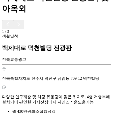
아옥외
1
/
3
생활밀착
백제대로 덕천빌딩 전광판
전북교통광고
전북특별자치도 전주시 덕진구 금암동 709-12 덕천빌딩
다양한 인구계층 및 차량 유동량이 많은 위치로, 4층 저층부에
설치되어 편안한 가시선상에서 자연스러운노출가능
월
430
만원
최소집행금액