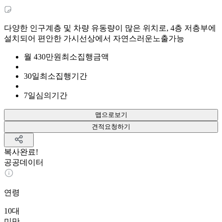
다양한 인구계층 및 차량 유동량이 많은 위치로, 4층 저층부에
설치되어 편안한 가시선상에서 자연스러운노출가능
월
430
만원
최소집행금액
30
일
최소집행기간
7
일
심의기간
맵으로보기
견적요청하기
복사완료!
공공데이터
연령
10대
미만