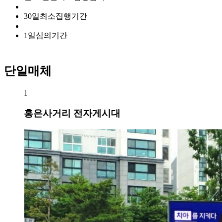
30
일
최소집행기간
1
일
심의기간
단일매체
1
홍은사거리 전자게시대