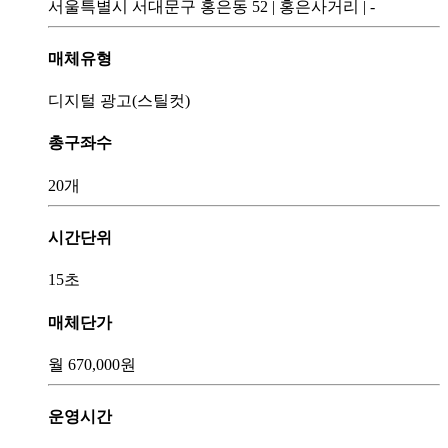
서울특별시 서대문구 홍은동 52
|
홍은사거리
|
-
매체유형
디지털 광고(스틸컷)
총구좌수
20개
시간단위
15초
매체단가
월
670,000
원
운영시간