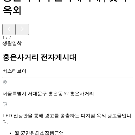
옥외
1
/
2
생활밀착
홍은사거리 전자게시대
버스티브이
서울특별시 서대문구 홍은동 52 홍은사거리
LED 전광판을 통해 광고를 송출하는 디지털 옥외 광고물입니
다.
월
67
만원
최소집행금액