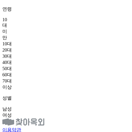
연령
10
대
미
만
10대
20대
30대
40대
50대
60대
70대
이상
성별
남성
여성
이용약관