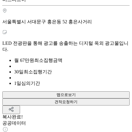
서울특별시 서대문구 홍은동 52 홍은사거리
LED 전광판을 통해 광고를 송출하는 디지털 옥외 광고물입니
다.
월
67
만원
최소집행금액
30
일
최소집행기간
1
일
심의기간
맵으로보기
견적요청하기
복사완료!
공공데이터