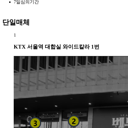
7
일
심의기간
단일매체
1
KTX 서울역 대합실 와이드칼라 1번