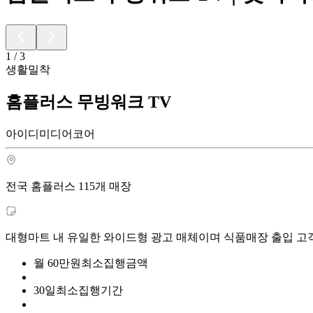
1
/
3
생활밀착
홈플러스 무빙워크 TV
아이디미디어코어
전국 홈플러스 115개 매장
대형마트 내 유일한 와이드형 광고 매체이며 식품매장 출입 고
월
60
만원
최소집행금액
30
일
최소집행기간