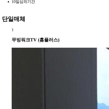
10
일
심의기간
단일매체
1
무빙워크TV (홈플러스)