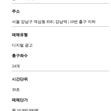
주소
서울 강남구 역삼동 858
|
강남역
|
10번 출구 지하
매체유형
디지털 광고
총구좌수
24개
시간단위
30초
매체단가
월
10,000,000
원