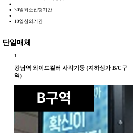
30
일
최소집행기간
10
일
심의기간
단일매체
1
강남역 와이드컬러 사각기둥 (지하상가 B/C구
역)