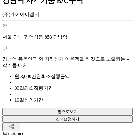
강남역 사각기둥 B/C구역
(주)케이아이엠지
서울 강남구 역삼동 858 강남역
강남역 유동인구 외 지하상가 이용객을 타깃으로 노출되는 사
각기둥 매체
월
3,000
만원
최소집행금액
30
일
최소집행기간
10
일
심의기간
맵으로보기
견적요청하기
복사완료!