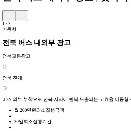
1
/
3
이동형
전북 버스 내외부 광고
전북교통광고
전북 전체
버스 외부 부착으로 전북 지역에 반복 노출되는 고효율 이동형
월
200
만원
최소집행금액
30
일
최소집행기간